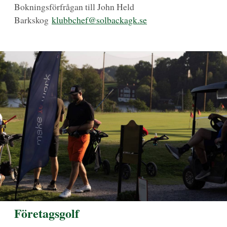
Bokningsförfrågan till John Held
Barkskog
klubbchef@solbackagk.se
Företagsgolf