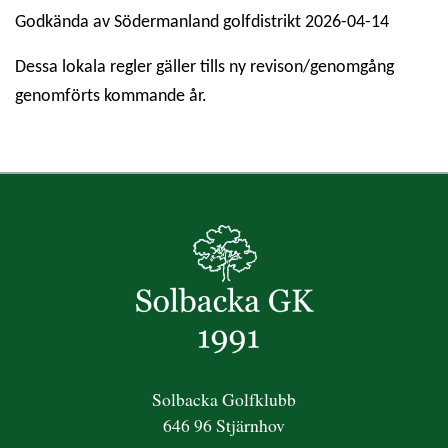
Godkända av Södermanland golfdistrikt 2026-04-14
Dessa lokala regler gäller tills ny revison/genomgång
genomförts kommande år.
Solbacka Golfklubb
646 96 Stjärnhov