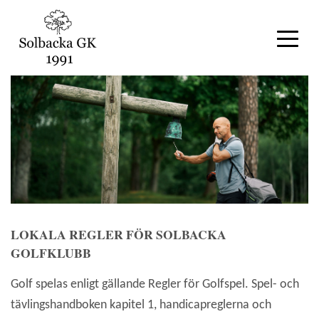
LOKALA REGLER FÖR SOLBACKA
GOLFKLUBB
Golf spelas enligt gällande Regler för Golfspel. Spel- och
tävlingshandboken kapitel 1, handicapreglerna och