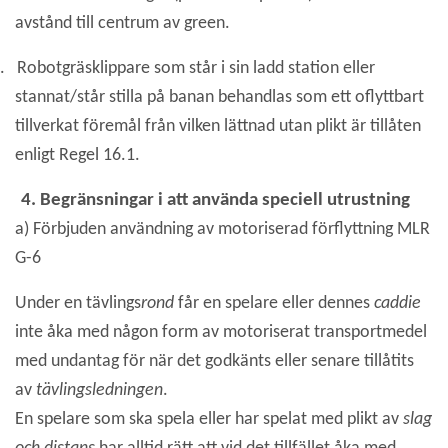
avstånd till centrum av green.
.
Robotgräsklippare som står i sin ladd station eller
stannat/står stilla på banan behandlas som ett oflyttbart
tillverkat föremål från vilken lättnad utan plikt är tillåten
enligt Regel 16.1.
4. Begränsningar i att använda speciell utrustning
a) Förbjuden användning av motoriserad förflyttning MLR
G-6
Under en tävlings
rond
får en spelare eller dennes
caddie
inte åka med någon form av motoriserat transportmedel
med undantag för när det godkänts eller senare tillåtits
av
tävlingsledningen
.
En spelare som ska spela eller har spelat med plikt av
slag