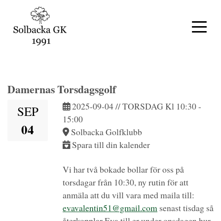
Damernas Torsdagsgolf
2025-09-04 // TORSDAG Kl 10:30 -
SEP
15:00
04
Solbacka Golfklubb
Spara till din kalender
Vi har två bokade bollar för oss på
torsdagar från 10:30, ny rutin för att
anmäla att du vill vara med maila till:
evavalentin51@gmail.com
senast tisdag så
återkopplar Eva till er under onsdagen hur