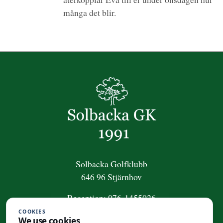
många det blir.
Solbacka Golfklubb
646 96 Stjärnhov
Reception:
076-1455026
COOKIES
För frågor om golfpaket:
We use cookies