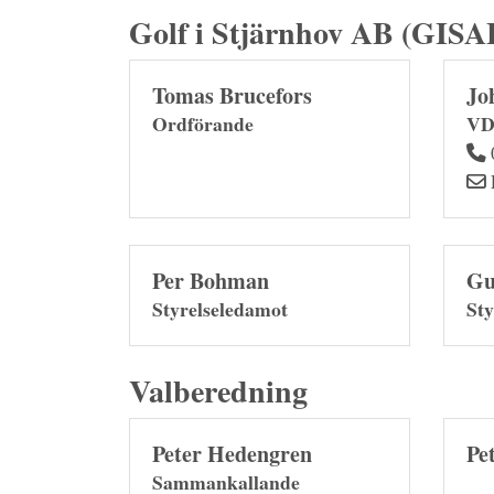
Golf i Stjärnhov AB (GISA
Tomas Brucefors
Jo
Ordförande
V
Per Bohman
Gu
Styrelseledamot
Sty
Valberedning
Peter Hedengren
Pe
Sammankallande