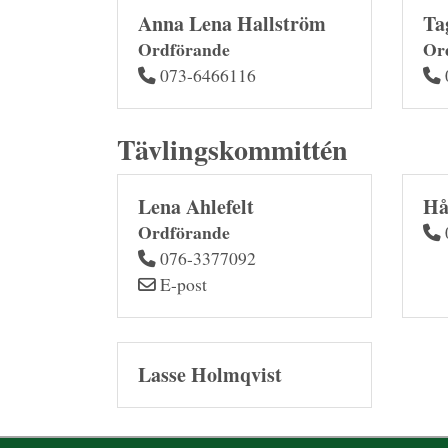
Anna Lena Hallström
Ta
Ordförande
Or
073-6466116
Tävlingskommittén
Lena Ahlefelt
Hå
Ordförande
076-3377092
E-post
Lasse Holmqvist