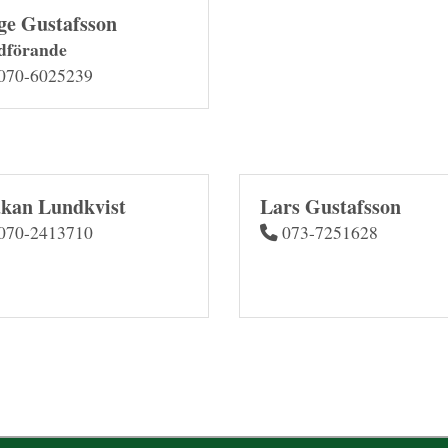
ge Gustafsson
dförande
070-6025239
kan Lundkvist
Lars Gustafsson
070-2413710
073-7251628