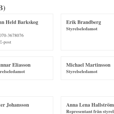
B)
hn Held Barkskog
Erik Brandberg
D
Styrelseledamot
070-3678076
E-post
nnar Eliasson
Michael Martinsson
relseledamot
Styrelseledamot
ter Johansson
Anna Lena Hallström
Representant från styre