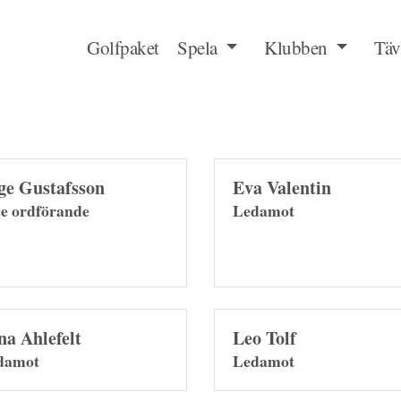
Golfpaket
Spela
Klubben
Täv
ge Gustafsson
Eva Valentin
e ordförande
Ledamot
na Ahlefelt
Leo Tolf
damot
Ledamot