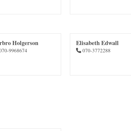
rbro Holgerson
Elisabeth Edwall
070-9968674
070-3772288