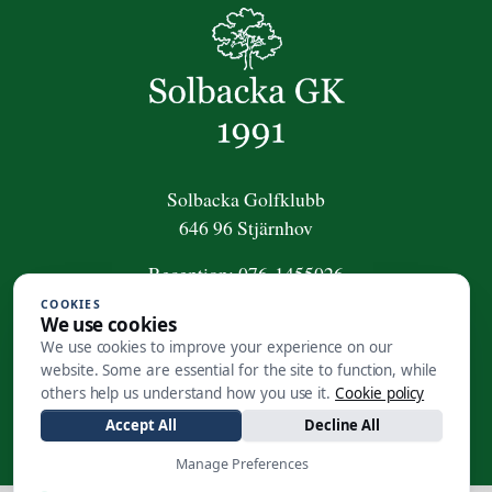
Solbacka Golfklubb
646 96 Stjärnhov
Reception:
076-1455026
COOKIES
För frågor om golfpaket:
We use cookies
golfpaket@solbackagk.se
We use cookies to improve your experience on our
website. Some are essential for the site to function, while
Kansli
:
0158-410 50
others help us understand how you use it.
Cookie policy
info@solbackagk.se
Accept All
Decline All
Manage Preferences