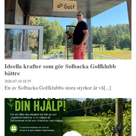
Ideella krafter som gör Solbacka Golfklubb
bättre
2026-07-10
18:55
En av Solbacka Golfklubbs stora styrkor är vå[...]