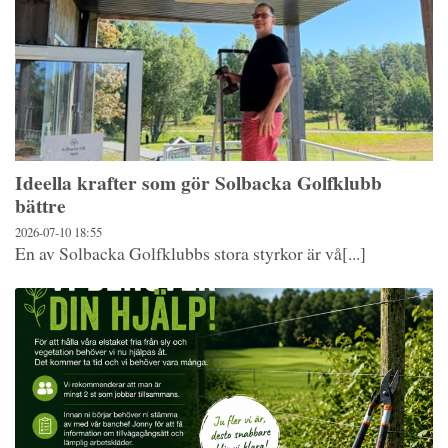
Ideella krafter som gör Solbacka Golfklubb
bättre
2026-07-10
18:55
En av Solbacka Golfklubbs stora styrkor är vå[...]