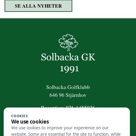
SE ALLA NYHETER
Solbacka Golfklubb
646 96 Stjärnhov
Reception:
076-1455026
COOKIES
För frågor om golfpaket:
We use cookies
golfpaket@solbackagk.se
We use cookies to improve your experience on our
website. Some are essential for the site to function, while