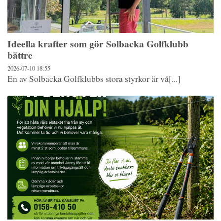
Ideella krafter som gör Solbacka Golfklubb
bättre
2026-07-10
18:55
En av Solbacka Golfklubbs stora styrkor är vå[...]