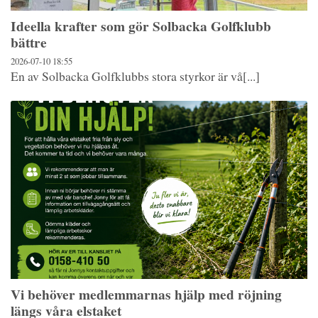
Ideella krafter som gör Solbacka Golfklubb
bättre
2026-07-10
18:55
En av Solbacka Golfklubbs stora styrkor är vå[...]
Vi behöver medlemmarnas hjälp med röjning
längs våra elstaket