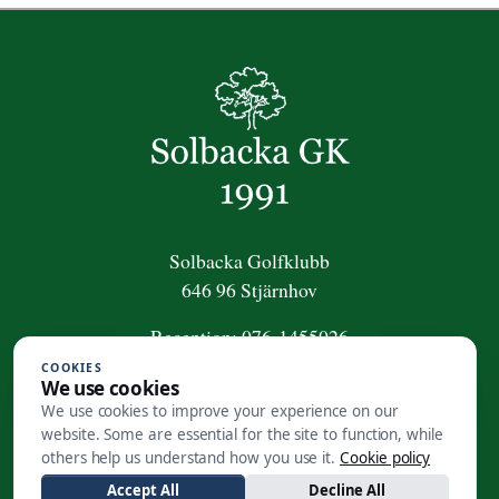
Solbacka Golfklubb
646 96 Stjärnhov
Reception:
076-1455026
COOKIES
För frågor om golfpaket:
We use cookies
golfpaket@solbackagk.se
We use cookies to improve your experience on our
website. Some are essential for the site to function, while
Kansli
:
0158-410 50
others help us understand how you use it.
Cookie policy
info@solbackagk.se
Accept All
Decline All