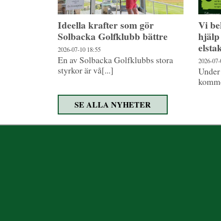
Ideella krafter som gör
Vi b
Solbacka Golfklubb bättre
hjälp
elsta
2026-07-10
18:55
En av Solbacka Golfklubbs stora
2026-07
styrkor är vå[...]
Under
kommer
SE ALLA NYHETER