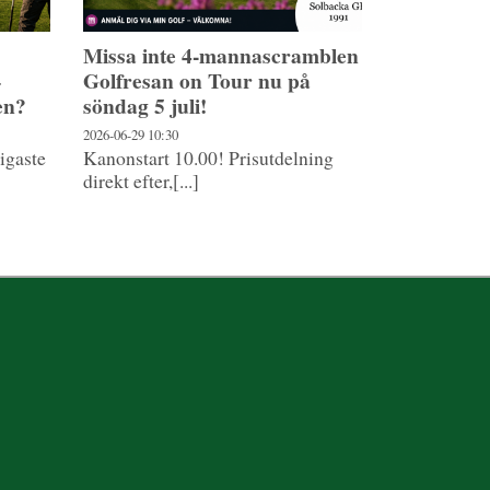
Missa inte 4-mannascramblen
–
Golfresan on Tour nu på
en?
söndag 5 juli!
2026-06-29
10:30
ligaste
Kanonstart 10.00! Prisutdelning
direkt efter,[...]