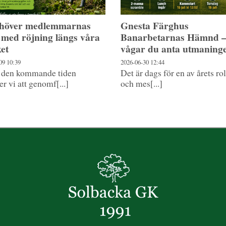
ehöver medlemmarnas
Gnesta Färghus
 med röjning längs våra
Banarbetarnas Hämnd 
ket
vågar du anta utmaning
-09
10:39
2026-06-30
12:44
 den kommande tiden
Det är dags för en av årets ro
 vi att genomf[...]
och mes[...]