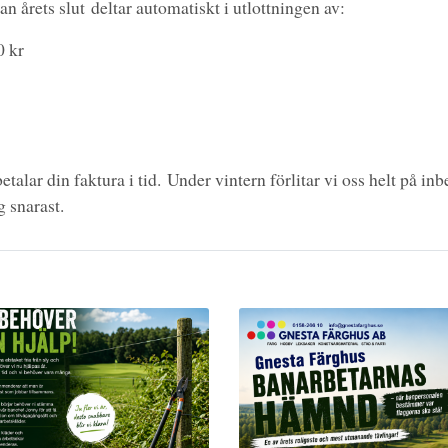
n årets slut
deltar automatiskt i utlottningen av:
0 kr
talar din faktura i tid.
Under vintern förlitar vi oss helt på inbe
g snarast.