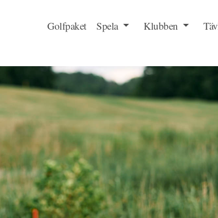
Golfpaket
Spela
Klubben
Täv