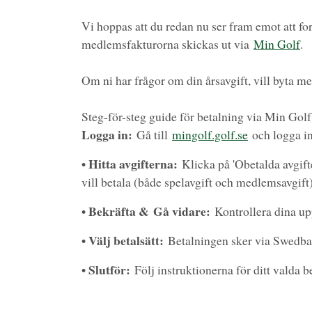
Vi hoppas att du redan nu ser fram emot att f
medlemsfakturorna skickas ut via
Min Golf
.
Om ni har frågor om din årsavgift, vill byta 
Steg-för-steg guide för betalning via Min Golf
Logga in:
Gå till
mingolf.golf.se
och logga in
• Hitta avgifterna:
Klicka på 'Obetalda avgifter
vill betala (både spelavgift och medlemsavgift)
• Bekräfta & Gå vidare:
Kontrollera dina uppg
• Välj betalsätt:
Betalningen sker via Swedbank
• Slutför:
Följ instruktionerna för ditt valda b