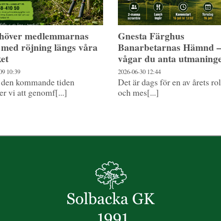
ehöver medlemmarnas
Gnesta Färghus
 med röjning längs våra
Banarbetarnas Hämnd 
ket
vågar du anta utmaning
-09
10:39
2026-06-30
12:44
 den kommande tiden
Det är dags för en av årets ro
 vi att genomf[...]
och mes[...]