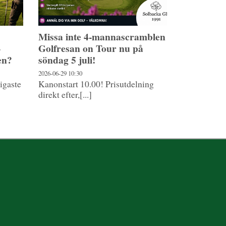
Missa inte 4-mannascramblen
–
Golfresan on Tour nu på
en?
söndag 5 juli!
2026-06-29
10:30
ligaste
Kanonstart 10.00! Prisutdelning
direkt efter,[...]