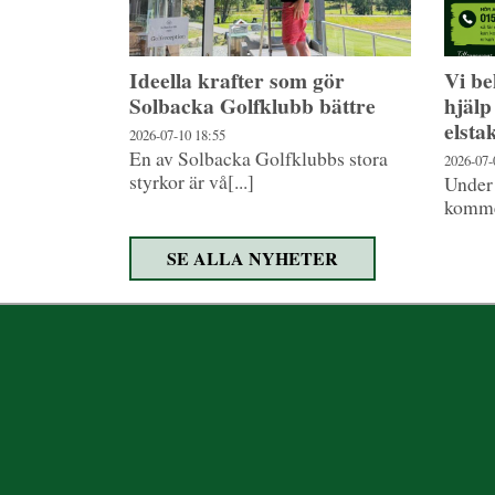
Ideella krafter som gör
Vi b
Solbacka Golfklubb bättre
hjälp
elsta
2026-07-10
18:55
En av Solbacka Golfklubbs stora
2026-07
styrkor är vå[...]
Under
kommer
SE ALLA NYHETER