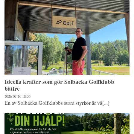
Ideella krafter som gör Solbacka Golfklubb
bättre
2026-07-10
18:55
En av Solbacka Golfklubbs stora styrkor är vå[...]