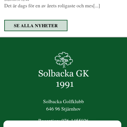
Det är dags för en av årets roligaste och mes[...]
SE ALLA NYHETER
Solbacka Golfklubb
646 96 Stjärnhov
Reception:
076-1455026