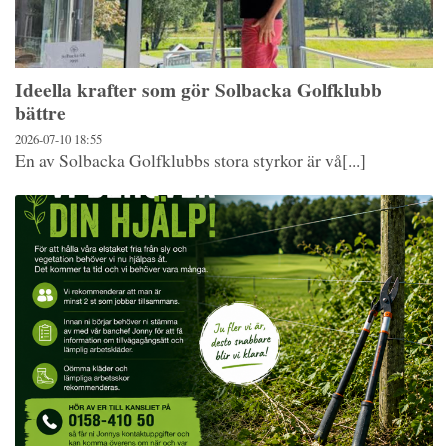
Ideella krafter som gör Solbacka Golfklubb
bättre
2026-07-10
18:55
En av Solbacka Golfklubbs stora styrkor är vå[...]