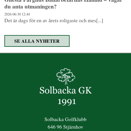
du anta utmaningen?
2026-06-30
12:44
Det är dags för en av årets roligaste och mes[...]
SE ALLA NYHETER
Solbacka Golfklubb
646 96 Stjärnhov