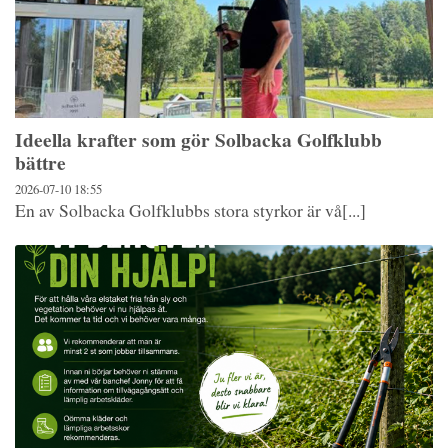
Ideella krafter som gör Solbacka Golfklubb
bättre
2026-07-10
18:55
En av Solbacka Golfklubbs stora styrkor är vå[...]