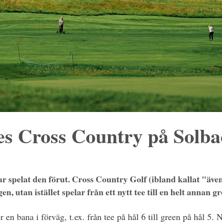
es Cross Country på Solba
ar spelat den förut. Cross Country Golf (ibland kallat "äv
, utan istället spelar från ett nytt tee till en helt annan g
n bana i förväg, t.ex. från tee på hål 6 till green på hål 5. N