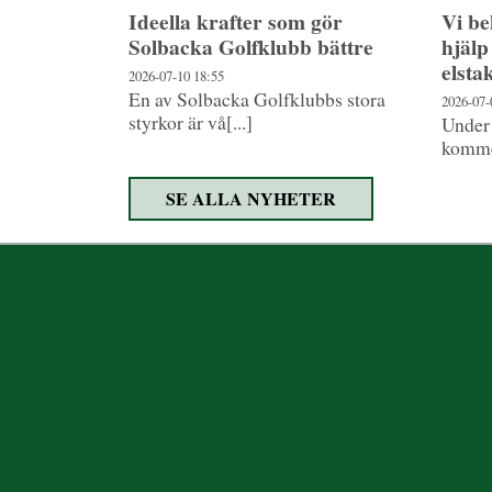
Ideella krafter som gör
Vi b
Solbacka Golfklubb bättre
hjälp
elsta
2026-07-10
18:55
En av Solbacka Golfklubbs stora
2026-07
styrkor är vå[...]
Under
kommer
SE ALLA NYHETER