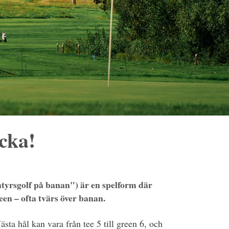
cka!
entyrsgolf på banan") är en spelform där
reen – ofta tvärs över banan.
ästa hål kan vara från tee 5 till green 6, och