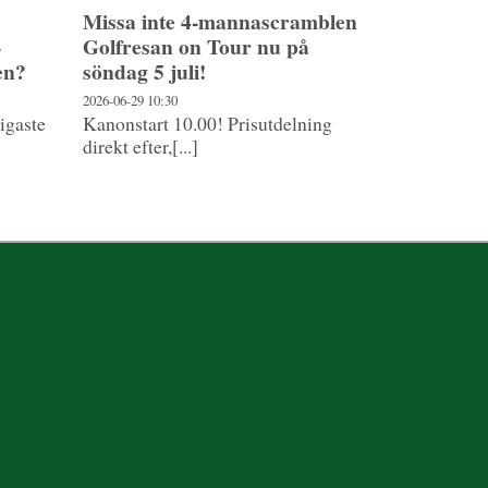
Missa inte 4-mannascramblen
–
Golfresan on Tour nu på
en?
söndag 5 juli!
2026-06-29
10:30
ligaste
Kanonstart 10.00! Prisutdelning
direkt efter,[...]