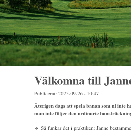
Välkomna till Jann
Publicerat: 2025-09-26 - 10:47
Återigen dags att spela banan som ni inte h
man inte följer den ordinarie bansträckningen
🔹
Så funkar det i praktiken: Janne bestämmer e