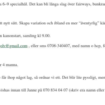
a 6–9 specialhål. Det kan bli långa slag över fairways, bunkrar
t nytt sätt. Skapa variation och ibland en mer “äventyrlig” k
 kanonstart, samling kl 9.00.
ngolv@gmail.com
, eller sms 0708-340407, med namn o hcp, för
er 4 manna.
r ihop något lag, så ordnar vi ett. Det blir lite pyssligt, men 
wishas innan till Janne på 070 834 04 07 (skriv era namn eller