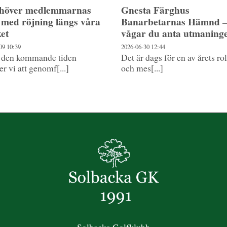
ehöver medlemmarnas
Gnesta Färghus
 med röjning längs våra
Banarbetarnas Hämnd 
ket
vågar du anta utmaning
-09
10:39
2026-06-30
12:44
 den kommande tiden
Det är dags för en av årets ro
 vi att genomf[...]
och mes[...]
Solbacka Golfklubb