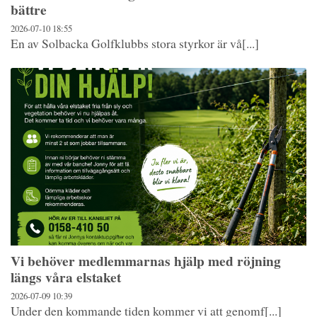
bättre
2026-07-10
18:55
En av Solbacka Golfklubbs stora styrkor är vå[...]
Vi behöver medlemmarnas hjälp med röjning
längs våra elstaket
2026-07-09
10:39
Under den kommande tiden kommer vi att genomf[...]