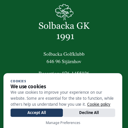
Solbacka Golfklubb
646 96 Stjärnhov
Reception:
076-1455026
COOKIES
För frågor om golfpaket:
We use cookies
golfpaket@solbackagk.se
We use cookies to improve your experience on our
website. Some are essential for the site to function, while
Kansli
:
0158-410 50
others help us understand how you use it.
Cookie policy
info@solbackagk.se
Accept All
Decline All
Manage Preferences