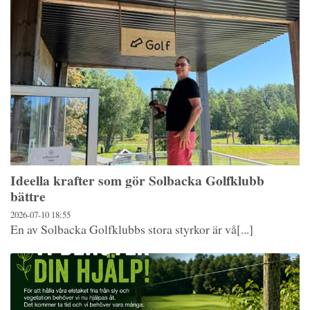
Ideella krafter som gör Solbacka Golfklubb
bättre
2026-07-10
18:55
En av Solbacka Golfklubbs stora styrkor är vå[...]