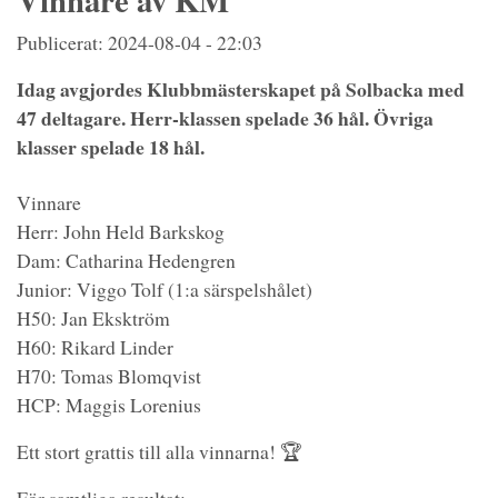
Vinnare av KM
Publicerat: 2024-08-04 - 22:03
Idag avgjordes Klubbmästerskapet på Solbacka med
47 deltagare. Herr-klassen spelade 36 hål. Övriga
klasser spelade 18 hål.
Vinnare
Herr: John Held Barkskog
Dam: Catharina Hedengren
Junior: Viggo Tolf (1:a särspelshålet)
H50: Jan Eksktröm
H60: Rikard Linder
H70: Tomas Blomqvist
HCP: Maggis Lorenius
Ett stort grattis till alla vinnarna! 🏆