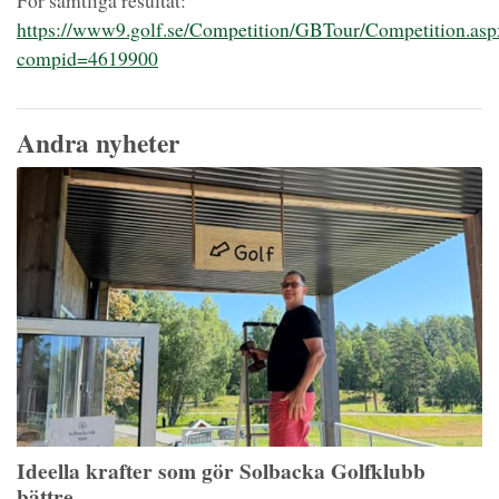
För samtliga resultat:
https://www9.golf.se/Competition/GBTour/Competition.asp
compid=4619900
Andra nyheter
Ideella krafter som gör Solbacka Golfklubb
bättre