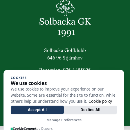
Solbacka Golfklubb
646 96 Stjärnhov
Reception:
076-1455026
COOKIES
För frågor om golfpaket:
We use cookies
golfpaket@solbackagk.se
We use cookies to improve your experience on our
website. Some are essential for the site to function, while
Kansli
:
0158-410 50
others help us understand how you use it.
Cookie policy
info@solbackagk.se
Accept All
Decline All
Manage Preferences
CookieConsent
by Dizparc