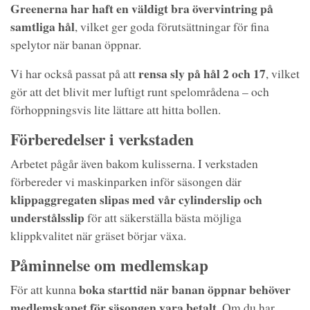
Greenerna har haft en väldigt bra övervintring på
samtliga hål
, vilket ger goda förutsättningar för fina
spelytor när banan öppnar.
rensa sly på hål 2 och 17
Vi har också passat på att
, vilket
gör att det blivit mer luftigt runt spelområdena – och
förhoppningsvis lite lättare att hitta bollen.
Förberedelser i verkstaden
Arbetet pågår även bakom kulisserna. I verkstaden
förbereder vi maskinparken inför säsongen där
klippaggregaten slipas med vår cylinderslip och
understålsslip
för att säkerställa bästa möjliga
klippkvalitet när gräset börjar växa.
Påminnelse om medlemskap
boka starttid när banan öppnar behöver
För att kunna
medlemskapet för säsongen vara betalt
. Om du har