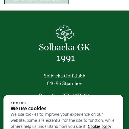
Solbacka Golfklubb
646 96 Stjärnhov
Reception:
076-1455026
COOKIES
För frågor om golfpaket:
We use cookies
golfpaket@solbackagk.se
We use cookies to improve your experience on our
website. Some are essential for the site to function, while
Kansli
:
0158-410 50
others help us understand how you use it.
Cookie policy